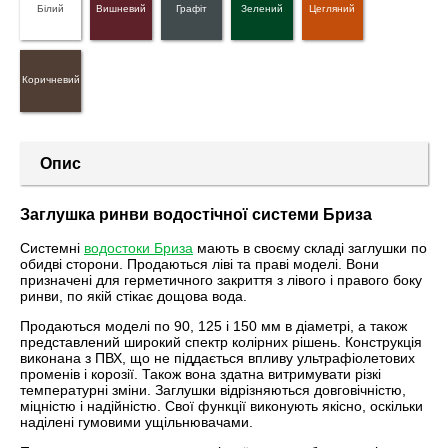
Білий
Вишневий
Графіт
Зелений
Цегляний
Коричневий
Опис
Заглушка ринви водостічної системи Бриза
Системні
водостоки Бриза
мають в своєму складі заглушки по
обидві сторони. Продаються ліві та праві моделі. Вони
призначені для герметичного закриття з лівого і правого боку
ринви, по якій стікає дощова вода.
Продаються моделі по 90, 125 і 150 мм в діаметрі, а також
представлений широкий спектр колірних рішень. Конструкція
виконана з ПВХ, що не піддається впливу ультрафіолетових
променів і корозії. Також вона здатна витримувати різкі
температурні зміни. Заглушки відрізняються довговічністю,
міцністю і надійністю. Свої функції виконують якісно, ​​оскільки
наділені гумовими ущільнювачами.