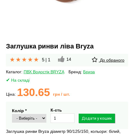
Заглушка ринви ліва Bryza
14
5
|
1
До обраного
Каталог:
ПВХ Водостік BRYZA
Бренд:
Бриза
На складі
130.65
Ціна:
грн
/ шт.
К-сть
Колір *
Заглушка ринви Bryza діаметр 90/125/150, кольори: білий,