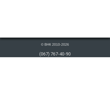
© ВНК 2010-2026
(067) 767-40-90
(066) 767-40-90
(073) 767-40-90
info@vnk.kiev.ua
Публікація матеріалів даного сайту на сторонніх інформаційних ресурсах
допускається тільки з посиланням на першоджерело або після письмової
згоди з боку. Посилання має бути відкрите для індексування пошуковими
системами. Відсутність посилання в скопійованому авторському контенті,