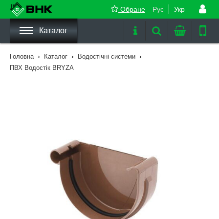
Обране
Рус
Укр
Каталог
›
›
›
Головна
Каталог
Водостічні системи
ПВХ Водостік BRYZA