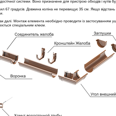
остічної системи. Воно призначене для пристрою обходів і кутів буд
хил 67 градусів. Довжина коліна не перевищує 35 см. Якщо відстан
и.
так далі. Монтаж елемента необхідно проводити із застосуванням 
плюється спеціальним клеєм.