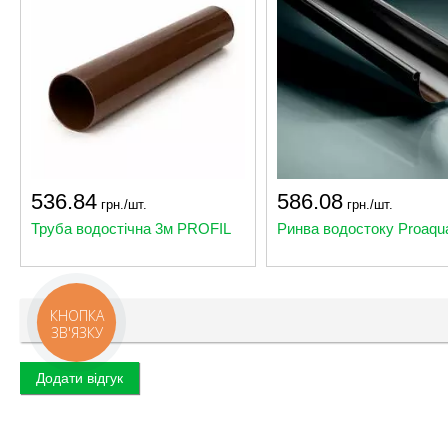
536.84
586.08
грн./шт.
грн./шт.
Труба водостічна 3м PROFIL
Ринва водостоку Proaqu
КНОПКА
Відгуки
ЗВ'ЯЗКУ
Додати відгук