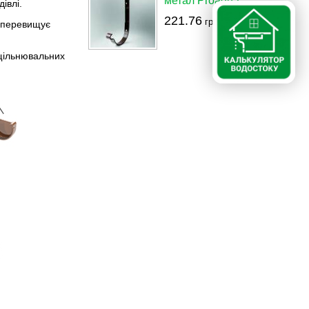
метал Proaqua
івлі.
221.76
грн./шт.
ь перевищує
ущільнювальних