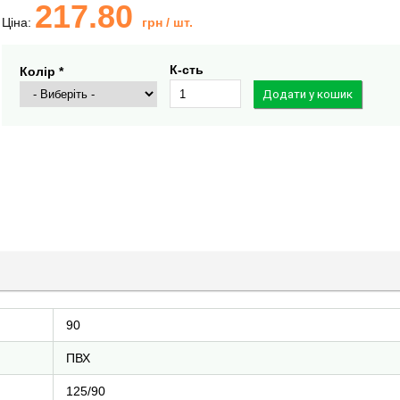
217.80
Ціна:
грн
/ шт.
К-сть
Колір *
90
ПВХ
125/90