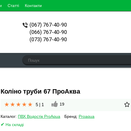
и
Статті
Контакти
(067)
767-40-90
(066) 767-40-90
(073) 767-40-90
Коліно труби 67 ПроАква
19
5
|
1
Каталог:
ПВХ Водостік ProAqua
Бренд:
Proaqua
На складі