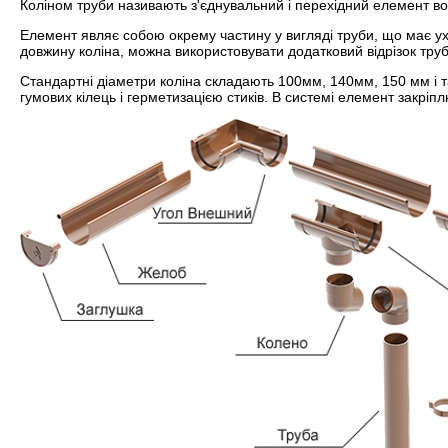
Коліном труби називають з'єднувальний і перехідний елемент вод
Елемент являє собою окрему частину у вигляді труби, що має у
довжину коліна, можна використовувати додатковий відрізок труб
Стандартні діаметри коліна складають 100мм, 140мм, 150 мм і 
гумових кілець і герметизацією стиків. В системі елемент закрі