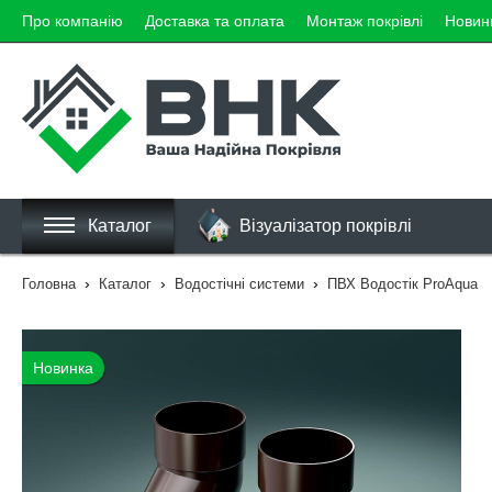
Про компанію
Доставка та оплата
Монтаж покрівлі
Новин
Каталог
Візуалізатор покрівлі
›
›
›
Головна
Каталог
Водостічні системи
ПВХ Водостік ProAqua
Новинка