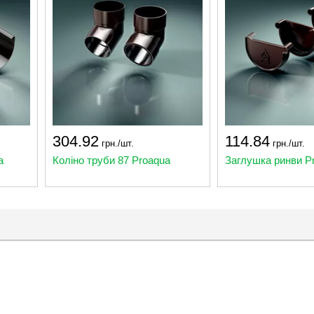
304.92
114.84
грн./шт.
грн./шт.
a
Коліно труби 87 Proaqua
Заглушка ринви P