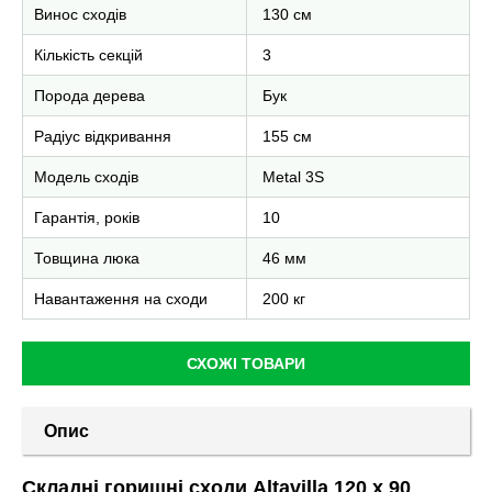
Винос сходів
130 см
Кількість секцій
3
Порода дерева
Бук
Радіус відкривання
155 см
Модель сходів
Metal 3S
Гарантія, років
10
Товщина люка
46 мм
Навантаження на сходи
200 кг
СХОЖІ ТОВАРИ
Опис
Складні горищні сходи Altavilla 120 х 90