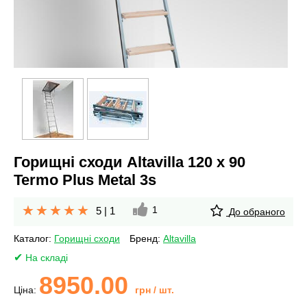
Горищні сходи Altavilla 120 х 90
Termo Plus Metal 3s
1
5
|
1
До обраного
Каталог:
Горищні сходи
Бренд:
Altavilla
На складі
8950.00
Ціна:
грн
/ шт.