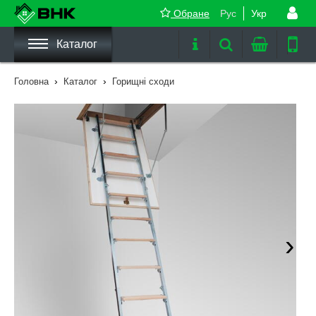
Обране
Рус
Укр
Каталог
›
›
Головна
Каталог
Горищні сходи
›