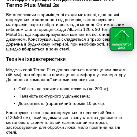
Termo Plus Metal 3s
Встановлюючи в приміщенні сходи металеві, ціна на які
формується в залежності від розмірів, застосовуваних
матеріалів, варто вибрати розкладні моделі. Оптимальним
вибором стане горищні сходи Altavilla 120 х 90 Termo Plus
Metal 3s, що характеризуються компактністю, стильним
дизайном. Конструкція, що складається з трьох секцій,
доречна в будь-якому інтер'єрі, при необхідності, вона
швидко вбирається в зону стелі.
Технічні характеристики
Модель серії Termo Plus доповнюється потовщеним люком
(46 мм), що зберігає в приміщенні комфортну температуру.
До переваг компактної системи відноситься:
Стійкість до значних навантажень (до 200 кг);
Наявність контурного ущільнювача;
Довговічність (гарантійний термін 10 років).
Конструкція легко трансформується в невеликий блок
(120х90 см), який піднімається в зону стелі за допомогою
металевого стрижня. Білий ламінований матеріал,
застосовуваний для обробки люка, мало помітний на тлі
стелі.