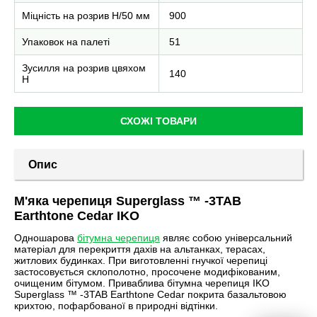
Міцність на розрив Н/50 мм
900
Упаковок на палеті
51
Зусилля на розрив цвяхом
140
Н
СХОЖІ ТОВАРИ
Опис
М'яка черепиця Superglass ™ -3TAB
Earthtone Cedar IKO
Одношарова
бітумна черепиця
являє собою універсальний
матеріал для перекриття дахів на альтанках, терасах,
житлових будинках. При виготовленні гнучкої черепиці
застосовується склополотно, просочене модифікованим,
очищеним бітумом. Приваблива бітумна черепиця IKO
Superglass ™ -3TAB Earthtone Cedar покрита базальтовою
крихтою, пофарбованої в природні відтінки.