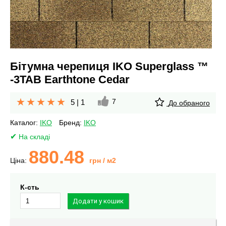
Бітумна черепиця IKO Superglass ™
-3TAB Earthtone Cedar
7
5
|
1
До обраного
Каталог:
IKO
Бренд:
IKO
На складі
880.48
Ціна:
грн
/ м2
К-сть