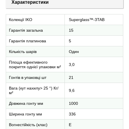
Характеристики
Колекції IKO
Superglass™-3TAB
Гарантія загальна
15
Гарантія платинова
5
Кількість шарів
Один
Площа ефективного
3,0
покриття однієї упаковки м²
Гонтів в упаковці шт
21
Вага (кут нахилу> 25 °) Кг/
9,6
м²
Довжина гонту мм
1000
Ширина гонту мм
336
Вогнестійкість (клас)
E