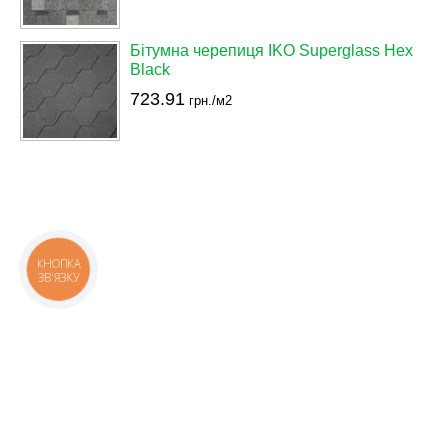
Бітумна черепиця IKO Superglass Hex
Black
723.91
грн./м2
КНОПКА
ЗВ'ЯЗКУ