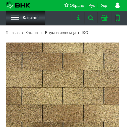
Обране
Рус
Укр
Каталог
›
›
›
Головна
Каталог
Бітумна черепиця
IKO