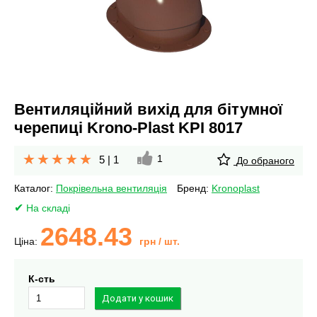
Вентиляційний вихід для бітумної
черепиці Krono-Plast KPI 8017
1
5
|
1
До обраного
Каталог:
Покрівельна вентиляція
Бренд:
Kronoplast
На складі
2648.43
Ціна:
грн
/ шт.
К-сть