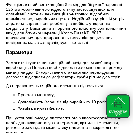
Функціональний вентиляційний вихід для бітумної черепиці
125 мм коричневий холодного типу застосовується для
організації системи вентиляції в житлових, підсобних
приміщеннях, виробничих цехах. Надійний внутрішній устрій
аератора сприяє повітрообміну, запобігає утворенню
конденсату. Виконаний з первинного пластику вентиляційний
вихід для бітумної черепиці Krono-Plast KPI 8017
призначається для природної витяжки відпрацьованих
повітряних мас з санвузлів, кухні, котельні.
Параметри
Замовити і купити вентиляційний вихід для м'якої покрівлі
виробництва Польща необхідно для забезпечення проходу
каналу на дах. Використання стандартних перехідників
дозволяє під'єднати до дефлектори труби різних діаметрів.
До переваг вентиляційного елемента відноситься:
Простота монтажу;
Довговічність (гарантія від виробника 10 років);
Зовнішня привабливість.
При установці виходу, виготовленого з високосортного ПВХ,
необхідно використовувати герметик, кріпильні елементи,
ретельно закладати місце стику елемента і покрівельного
покриття.