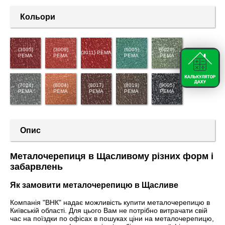
Кольори
(3005)
(3009)
(6005)
(6020)
(3011) PEMA
PEMA
PEMA
PEMA
PEMA
(7024)
(8004)
(8017)
(8019)
(9005)
PEMA
PEMA
PEMA
PEMA
PEMA
Опис
Металочерепиця в Щасливому різних форм і
забарвлень
Як замовити металочерепицю в Щасливе
Компанія "ВНК" надає можливість купити металочерепицю в
Київській області. Для цього Вам не потрібно витрачати свій
час на поїздки по офісах в пошуках ціни на металочерепицю,