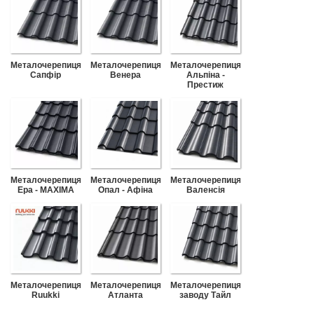
Металочерепиця
Металочерепиця
Металочерепиця
Сапфір
Венера
Альпіна -
Престиж
Металочерепиця
Металочерепиця
Металочерепиця
Ера - MAXIMA
Опал - Афіна
Валенсія
Металочерепиця
Металочерепиця
Металочерепиця
Ruukki
Атланта
заводу Тайл