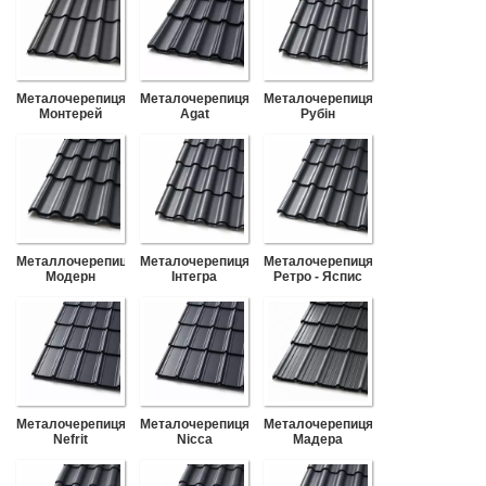
Металочерепиця
Металочерепиця
Металочерепиця
Монтерей
Agat
Рубiн
Металлочерепиця
Металочерепиця
Металочерепиця
Модерн
Інтегра
Ретро - Яспис
Металочерепиця
Металочерепиця
Металочерепиця
Nefrit
Nicca
Мадера