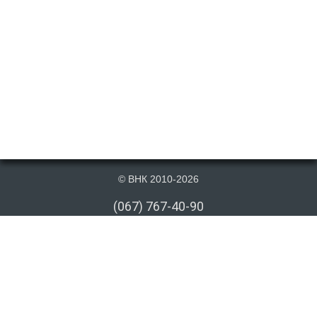
© ВНК 2010-2026
(067) 767-40-90
(066) 767-40-90
(073) 767-40-90
info@vnk.kiev.ua