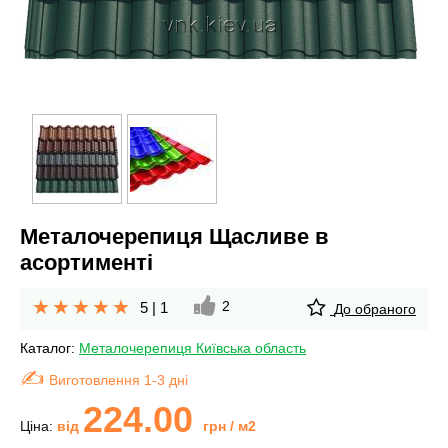
Металочерепиця Щасливе в
асортименті
2
5
|
1
До обраного
Каталог:
Металочерепиця Київська область
Виготовлення 1-3 дні
224.00
Ціна:
від
грн
/ м2