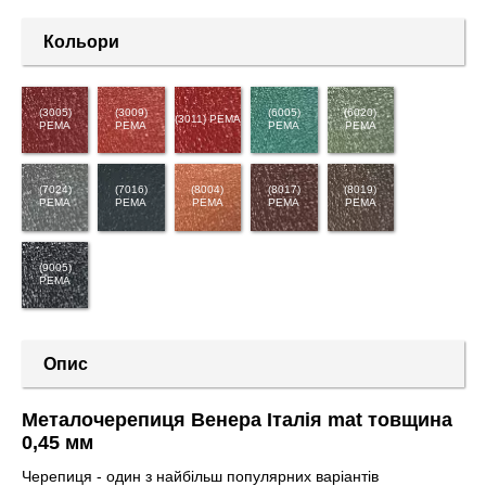
Кольори
(3005)
(3009)
(6005)
(6020)
(3011) PEMA
PEMA
PEMA
PEMA
PEMA
(7024)
(7016)
(8004)
(8017)
(8019)
PEMA
PEMA
PEMA
PEMA
PEMA
(9005)
PEMA
Опис
Металочерепиця Венера Італія mat товщина
0,45 мм
Черепиця - один з найбільш популярних варіантів