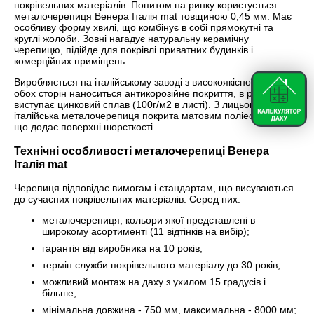
покрівельних матеріалів. Попитом на ринку користується
металочерепиця Венера Італія mat товщиною 0,45 мм. Має
особливу форму хвилі, що комбінує в собі прямокутні та
круглі жолоби. Зовні нагадує натуральну керамічну
черепицю, підійде для покрівлі приватних будинків і
комерційних приміщень.
Виробляється на італійському заводі з високоякісної сталі. З
обох сторін наноситься антикорозійне покриття, в ролі нього
виступає цинковий сплав (100г/м2 в листі). З лицьового боку
італійська металочерепиця покрита матовим поліестером,
що додає поверхні шорсткості.
Технічні особливості металочерепиці Венера
Італія mat
Черепиця відповідає вимогам і стандартам, що висуваються
до сучасних покрівельних матеріалів. Серед них:
металочерепиця, кольори якої представлені в
широкому асортименті (11 відтінків на вибір);
гарантія від виробника на 10 років;
термін служби покрівельного матеріалу до 30 років;
можливий монтаж на даху з ухилом 15 градусів і
більше;
мінімальна довжина - 750 мм, максимальна - 8000 мм;