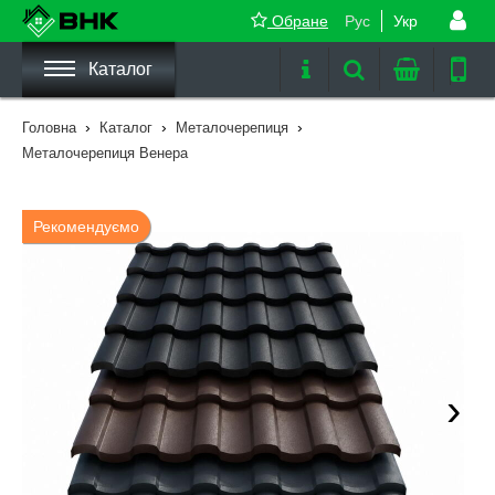
Обране
Рус
Укр
Каталог
›
›
›
Головна
Каталог
Металочерепиця
Металочерепиця Венера
Рекомендуємо
›