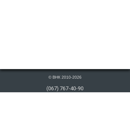
© ВНК 2010-2026
(067) 767-40-90
(066) 767-40-90
(073) 767-40-90
info@vnk.kiev.ua