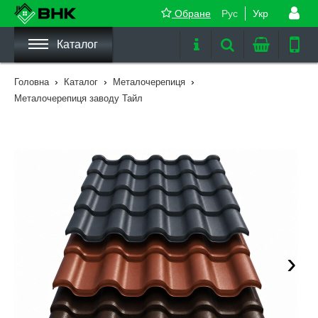
Обране
Рус
Укр
Каталог
›
›
›
Головна
Каталог
Металочерепиця
Металочерепиця заводу Тайл
›