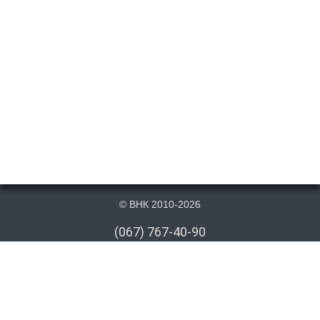
© ВНК 2010-2026
(067) 767-40-90
(066) 767-40-90
(073) 767-40-90
info@vnk.kiev.ua