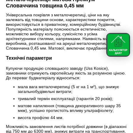
Словаччина товщина 0,45 мм
Універсальна покрівля з металочерепиці, ціни на яку
залежать від товщини основи, характеристики покриття,
використовується в приватному, комерційному будівництві.
Популярність матеріалу пояснюється естетичністю,
можливістю вибору кольору, сумісністю з усіма
архітектурними стилями, напрямками. Наявність маркування
виробника, розташованої на аркуші металочерепиці Преміум
Словаччина 0,45 мм. Матової, виключає придбання підробки.
Технічні параметри
Купуючи продукцію словацького заводу (Uss Kosice),
замовники отримують європейську якість за розумною ціною.
До переваг будматеріалу відноситься:
мала вага металочерепиці (5 кг на 1 м²), що знижує
загальнобудівельні витрати;
тривалий термін експлуатації (гарантія 20 років);
матове напилення (товщина декоративного шару 35
мкм), успішно протистоїть впливу ультрафіолету;
висота профілю 44 мм.
Можливість замовлення листів потрібної довжини (в діапазоні
від 750 мм до 6300 мм), знижує витрати на транспортування,