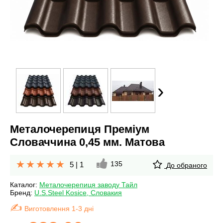
›
Металочерепиця Преміум
Словаччина 0,45 мм. Матова
135
5
|
1
До обраного
Каталог:
Металочерепиця заводу Тайл
Бренд:
U.S.Steel Kosice, Словакия
Виготовлення 1-3 дні