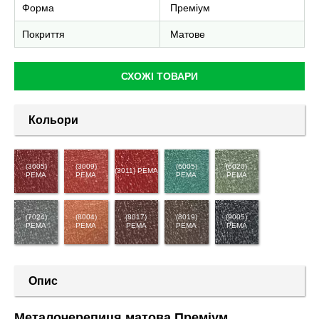
Форма
Преміум
Покриття
Матове
СХОЖІ ТОВАРИ
Кольори
(3005)
(3009)
(6005)
(6020)
(3011) PEMA
PEMA
PEMA
PEMA
PEMA
(7024)
(8004)
(8017)
(8019)
(9005)
PEMA
PEMA
PEMA
PEMA
PEMA
Опис
Металочерепиця матова Преміум