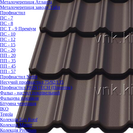
Металочерепиця Атланта
Металочерепиця заводу Тайл
Профнастил
ПС - 7
ПС - 8
ПС Т - 9 Преміум
ПС - 10
ПС - 12
ПС - 15
ПС - 20
ПП - 20
ПП - 35
ПП - 45
ПП - 57
Профнастил Nefrit
Несучий профнастил 75/92/135
Профнастил PRINTECH (Принтек)
Фальц - настил покрівельний
Фальцева покрівля
Бітумна черепиця
IKO
Tegola
Колекція Eco Roof
Колекція Master
Колекція Premium