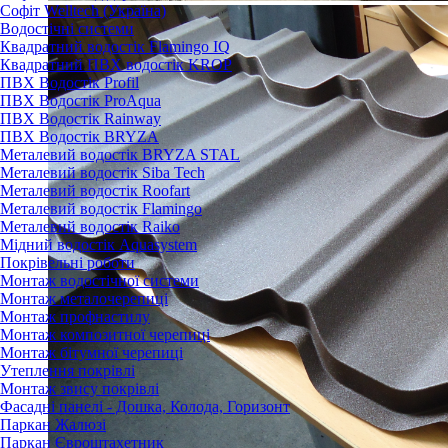
Софіт Welltech (Україна)
Водостічні системи
Квадратний водостiк Flamingo IQ
Квадратний ПВХ водостік KROP
ПВХ Водостік Profil
ПВХ Водостік ProAqua
ПВХ Водостік Rainway
ПВХ Водостік BRYZA
Металевий водостік BRYZA STAL
Металевий водостік Siba Tech
Металевий водостік Roofart
Металевий водостік Flamingo
Металевий водостік Raiko
Мідний водостік Aquasystem
Покрівельні роботи
Монтаж водостічної системи
Монтаж металочерепиці
Монтаж профнастилу
Монтаж композитної черепиці
Монтаж бітумної черепиці
Утеплення покрівлі
Монтаж звису покрівлі
Фасадні панелі - Дошка, Колода, Горизонт
Паркан Жалюзі
Паркан Євроштахетник