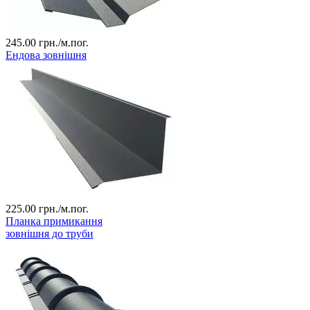
245.00
грн./м.пог.
Ендова зовнішня
225.00
грн./м.пог.
Планка примикання
зовнішня до труби