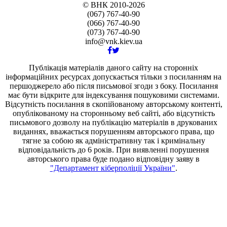
© ВНК 2010-2026
(067) 767-40-90
(066) 767-40-90
(073) 767-40-90
info@vnk.kiev.ua
Публікація матеріалів даного сайту на сторонніх
інформаційних ресурсах допускається тільки з посиланням на
першоджерело або після письмової згоди з боку. Посилання
має бути відкрите для індексування пошуковими системами.
Відсутність посилання в скопійованому авторському контенті,
опублікованому на сторонньому веб сайті, або відсутність
письмового дозволу на публікацію матеріалів в друкованих
виданнях, вважається порушенням авторського права, що
тягне за собою як адміністративну так і кримінальну
відповідальність до 6 років. При виявленні порушення
авторського права буде подано відповідну заяву в
"Департамент кіберполіції України"
.