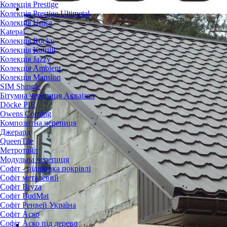
Колекція Prestige
Колекція Prestige Ultimetal
Колекція Unica
Katepal
Колекція Rocky
Колекція Katrilli
Колекція Jazzy
Колекція Ambient
Колекція Mansion
SIM Shingle
Бітумна черепиця Акваізол
Döcke PIE
Owens Corning
Композитна черепиця
Джерард
QueenTile
Метротайл
Модульна черепиця
Софіт - підшивка покрівлі
Софіт металевий
Софіт Bryza
Софіт BudMat
Софіт Ренвей Україна
Софіт Аско
Софіт Аско під дерево