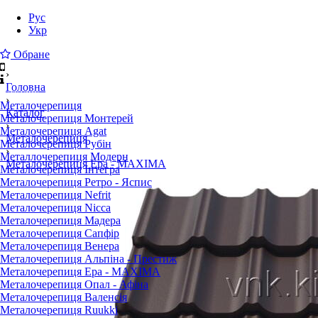
Рус
Укр
Обране
›
Головна
Каталог
›
Металочерепиця
Каталог
Металочерепиця Монтерей
›
Металочерепиця Agat
Металочерепиця
Металочерепиця Рубiн
›
Металлочерепиця Модерн
Металочерепиця Ера - MAXIMA
Металочерепиця Інтегра
Металочерепиця Ретро - Яспис
Металочерепиця Nefrit
Металочерепиця Nicca
Металочерепиця Мадера
Металочерепиця Сапфір
Металочерепиця Венера
Металочерепиця Альпіна - Престиж
Металочерепиця Ера - MAXIMA
Металочерепиця Опал - Афіна
Металочерепиця Валенсія
Металочерепиця Ruukki