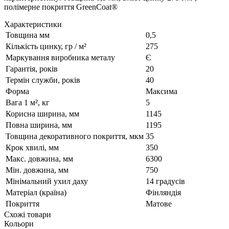
полімерне покриття GreenCoat®
Характеристики
Товщина мм
0,5
Кількість цинку, гр / м²
275
Маркування виробника металу
Є
Гарантія, років
20
Термін служби, років
40
Форма
Максима
Вага 1 м², кг
5
Корисна ширина, мм
1145
Повна ширина, мм
1195
Товщина декоративного покриття, мкм
35
Крок хвилі, мм
350
Макс. довжина, мм
6300
Мін. довжина, мм
750
Мінімальний ухил даху
14 градусів
Матеріал (країна)
Фінляндія
Покриття
Матове
Схожі товари
Кольори