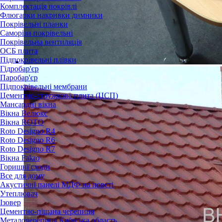
Комплектація покрівлі
Флюгарки накривки димники
Покрівельні планки
Саморізи покрівельні
Покрівельна вентиляція
ОСБ плита
Підпокрівельні плівки
Гідробар'єр
Паробар'єр
Підпокрівельні мембрани
Цементно-стружкова плита (ЦСП)
Мансардні вікна
Вікна Велюкс
Вікна ROTO
Roto Designo R4
Roto Designo R6
Roto Designo R7
Вікна Fakro
Горищні сходи
Все для дому
Акустичні панелі МДФ на повсті
Утеплювач
Ізовер
Цементно-піщана черепиця
Металочерепиця Київська область