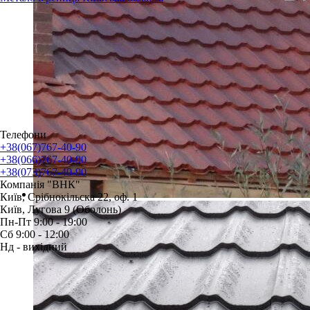
Телефони
+38(067)767-40-90
+38(066)767-40-90
+38(073)767-40-90
Компанія "ВНК"
Київ, Срібнокільска 22, оф. 1
Київ, Лугова 9 (Оболонь)
Пн-Пт 9:00 - 19:00
Сб 9:00 - 12:00
Нд - вихідний