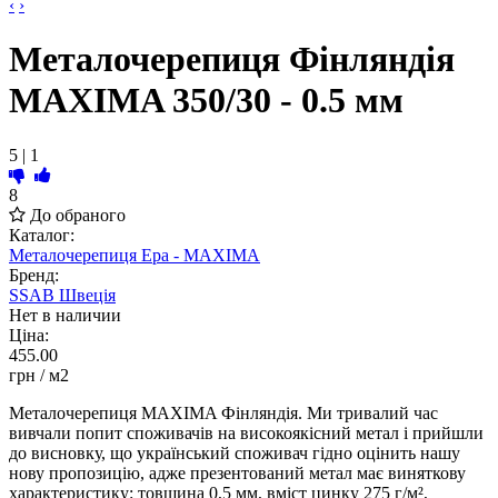
‹
›
Металочерепиця Фінляндія
MAXIMA 350/30 - 0.5 мм
5
|
1
8
До обраного
Каталог:
Металочерепиця Ера - MAXIMA
Бренд:
SSAB Швеція
Нет в наличии
Ціна:
455.00
грн
/ м2
Металочерепиця MAXIMA Фінляндія. Ми тривалий час
вивчали попит споживачів на високоякісний метал і прийшли
до висновку, що український споживач гідно оцінить нашу
нову пропозицію, адже презентований метал має виняткову
характеристику: товщина 0,5 мм, вміст цинку 275 г/м²,