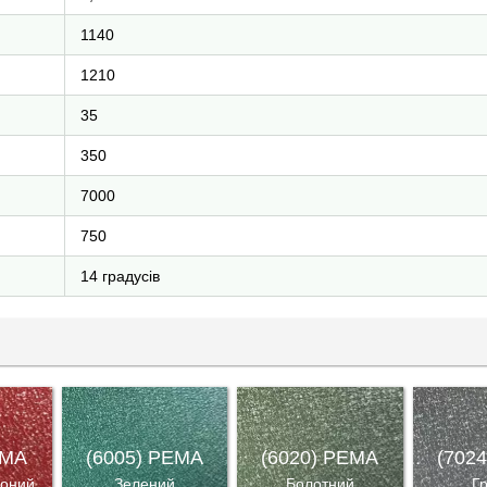
1140
1210
35
350
7000
750
14 градусів
EMA
(6005) PEMA
(6020) PEMA
(702
воний
Зелений
Болотний
Г