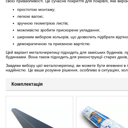
своєї привабливості. Це сучасне покриття для покрівлі, яке виріз
простотою монтажу;
легкою вагою;
зручною геометрією листів;
можливістю зробити прискорене укладання;
широким вибором кольорів, що дозволить підібрати відтінок 
демократичною та приємною вартістю.
Цей варіант металочерепиці підходить для заміських будинків, п
будинками. Вона також підходить для реконструкції старих дахів
Завдяки вибору цієї металочерепиці, ви можете бути впевнені в 
надійністю. Це ваше розумне рішення, особливо в ситуаціях, коли
Комплектація