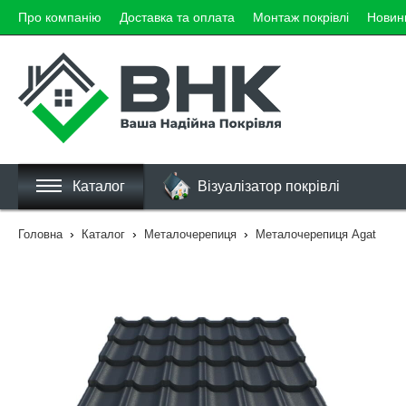
Про компанію
Доставка та оплата
Монтаж покрівлі
Новин
Каталог
Візуалізатор покрівлі
›
›
›
Головна
Каталог
Металочерепиця
Металочерепиця Agat