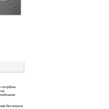
 потрібна
 на
опейською
ків без втрати