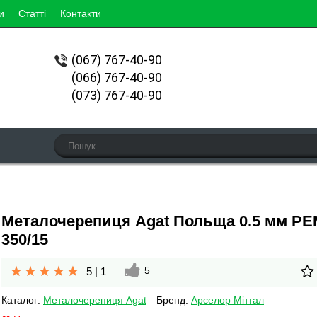
и
Статті
Контакти
(067)
767-40-90
(066) 767-40-90
(073) 767-40-90
Металочерепиця Agat Польща 0.5 мм P
350/15
5
5
|
1
Каталог:
Металочерепиця Agat
Бренд:
Арселор Міттал