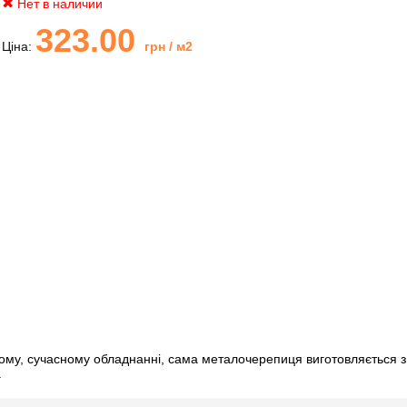
Нет в наличии
323.00
Ціна:
грн
/ м2
ому, сучасному обладнанні, сама металочерепиця виготовляється 
.