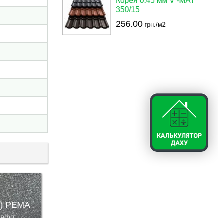
Корея 0.45 мм V -MAT
350/15
256.00
грн./м2
4) PEMA
рафіт