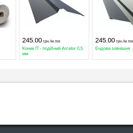
245.00
245.00
грн./м.пог.
грн./м.пог
Коник П - подібний Arcelor 0,5
Ендова зовнішня
мм