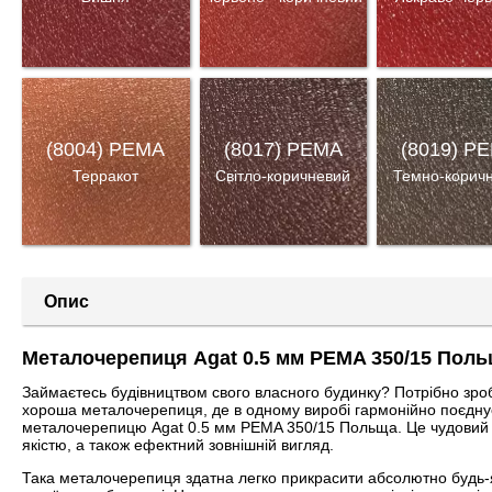
(8004) PEMA
(8017) PEMA
(8019) P
Терракот
Світло-коричневий
Темно-корич
Опис
Металочерепиця Agat 0.5 мм PEMA 350/15 Пол
Займаєтесь будівництвом свого власного будинку? Потрібно зро
хороша металочерепиця, де в одному виробі гармонійно поєднуєть
металочерепицю Agat 0.5 мм PEMA 350/15 Польща. Це чудовий ви
якістю, а також ефектний зовнішній вигляд.
Така металочерепиця здатна легко прикрасити абсолютно будь-яки