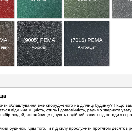
EMA
(9005) PEMA
(7016) PEMA
невий
Чорний
Антрацит
ьща
бити облаштування вже спорудженого на ділянці будинку? Якщо вам
ся відмінна міцність, стиль і довговічність, радимо звернути увагу
бір людей, які найвище цінують надійний захист від негоди з євр
й будинок. Крім того, їй під силу прослужити протягом десятків ро