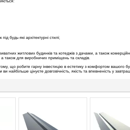
няється:
під будь-які архітектурні стилі;
риватних житлових будинків та котеджів з дачами, а також комерцій
, а також для виробничих приміщень та складів.
тому, що робите гарну інвестицію в естетику з комфортом вашого бу
 ви найбільше цінуєте довговічність, якість та впевненість у завтра