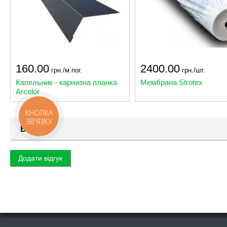
160.00
2400.00
грн./м.пог.
грн./шт.
Капельник - карнизна планка
Мембрана Strotex
Arcelor
КНОПКА
ЗВ'ЯЗКУ
Відгуки
Додати відгук