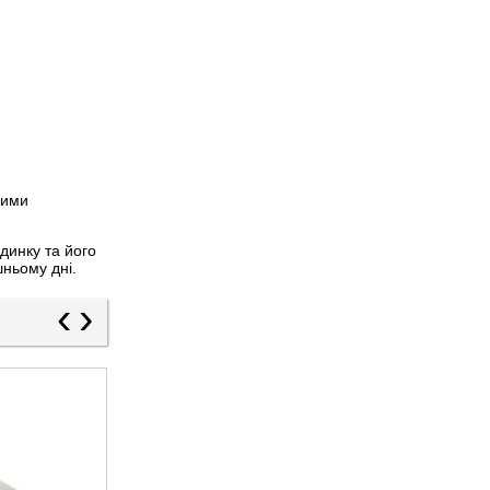
ними
динку та його
шньому дні.
‹
›