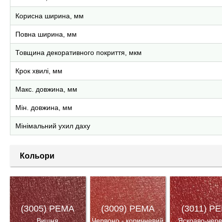
Корисна ширина, мм
Повна ширина, мм
Товщина декоративного покриття, мкм
Крок хвилі, мм
Макс. довжина, мм
Мін. довжина, мм
Мінімальний ухил даху
Кольори
(3005) PEMA
(3009) PEMA
(3011) P
Вишня
Червоно - коричневий
Яскраво-чер