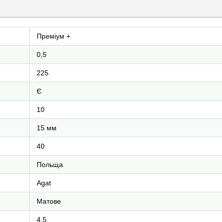
Преміум +
0,5
225
Є
10
15 мм
40
Польща
Agat
Матове
4,5