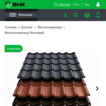
Обране
Рус
Укр
Каталог
›
›
›
Головна
Каталог
Металочерепиця
Металочерепиця Монтерей
Новинка
›