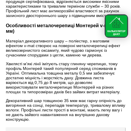
продукція сертифікована, відрізняється високими якісними
характеристиками та тривалим терміном служби – 30 років.
Профільний лист має антикорозійні властивості за рахунок
захисного двостороннього шару з підвищеним вмістом цинку.
Особливості металочерепиці Монтерей v-mat (0,5
мм)
Матеріал декоративного шару – поліестер, з матовим
ефектом v-mat створює на поверхні металочерепиці ефект
великозернистого оксамиту, який чудово гармонує із
сучасними спорудами з цегли, каменю чи дерева.
Хвилясті м'які лінії імітують стару глиняну черепицю, тому
профіль Монтерей такий популярний серед споживачів в
Україні. Оптимальна товщина металу 0,5 мм забезпечує
достатню міцність і жорсткість даху. Довжина листа
варіюється від 0,75 до 8 метрів, що дозволяє
використовувати металочерепицю Монтеррей на різних
площах та типорозмірах дахів без зайвих витрат матеріалу.
Декоративний шар товщиною 35 мкм має гарну опірність до
вигоряння на сонці, перепадів температур, тривалому впливу
вологи. Профільні листи прості в монтажі, мають легку вагу і
не дають зайвого навантаження на внутрішню дахову
конструкцію.