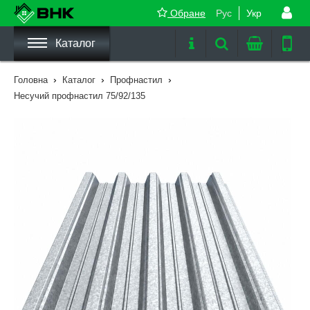
Обране
Рус
Укр
Каталог
›
›
›
Головна
Каталог
Профнастил
Несучий профнастил 75/92/135