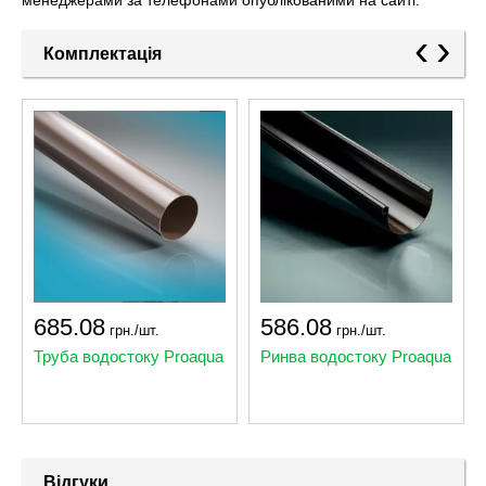
менеджерами за телефонами опублікованими на сайті.
‹
›
Комплектація
685.08
586.08
грн./шт.
грн./шт.
Труба водостоку Proaqua
Ринва водостоку Proaqua
Відгуки