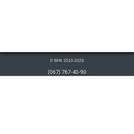
© ВНК 2010-2026
(067) 767-40-90
(066) 767-40-90
(073) 767-40-90
info@vnk.kiev.ua
Публікація матеріалів даного сайту на сторонніх інформаційних ресурсах
допускається тільки з посиланням на першоджерело або після письмової
згоди з боку. Посилання має бути відкрите для індексування пошуковими