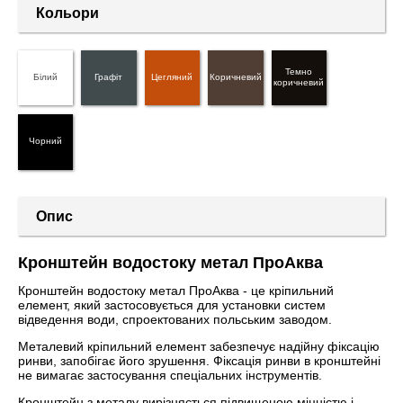
Кольори
Темно
Білий
Графіт
Цегляний
Коричневий
коричневий
Чорний
Опис
Кронштейн водостоку метал ПроАква
Кронштейн водостоку метал ПроАква - це кріпильний
елемент, який застосовується для установки систем
відведення води, спроектованих польським заводом.
Металевий кріпильний елемент забезпечує надійну фіксацію
ринви, запобігає його зрушення. Фіксація ринви в кронштейні
не вимагає застосування спеціальних інструментів.
Кронштейн з металу вирізняється підвищеною міцністю і