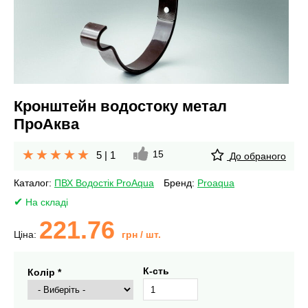
Кронштейн водостоку метал
ПроАква
15
5
|
1
До обраного
Каталог:
ПВХ Водостік ProAqua
Бренд:
Proaqua
На складі
221.76
Ціна:
грн
/ шт.
К-сть
Колір *