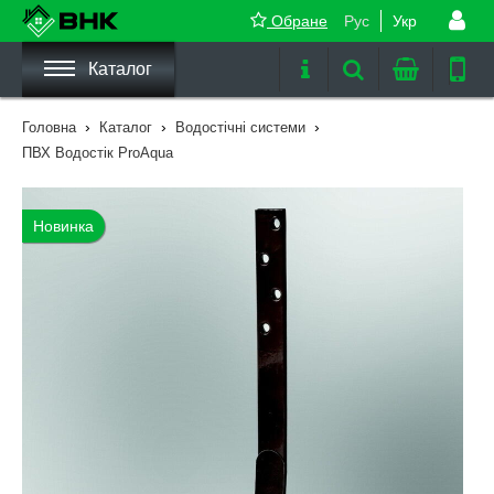
Обране
Рус
Укр
Каталог
›
›
›
Головна
Каталог
Водостічні системи
ПВХ Водостік ProAqua
Новинка